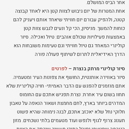
אחר הביס המושלם.
אחת המטרות של יום גיבוש לצוות קטן היא לאחד קבוצה
קטנה, ולהפיק עבורם יום חוויתי שיאחד אותם ויעניק להם
כוחות להמשך. מניסיון, הכי קל ונעים לגבש צוות קטן
באמצעות פעילויות שכולם אוהבים: טיול ואכילה. סיור
קולינרי המאחד גם טיול חוויתי וגם טעימות משובחות הוא
הדרך האידיאלית לתרום לשיתוף פעולה פורה
סיור קולינרי מרתק בנצרת –
לפרטים
סיור באווירה אותנטית, החושף את צפונות העיר ומטעמיה.
אתם מוזמנים להפגש עם הדבר האמיתי- חויה קולינרית שלא
תחוו בשום עיר אחרת: נצרת תפגיש אתכם עם החומוס
המדהים ביותר בארץ, לחם מחמצת ושאור הנאפה על טאבון
חלוקי נחל שלא יאכזב אתכם, לבנה נימוחה שהיא פשוט
תענוג צרוף לגוף ולנפש ועוד מטעמים בלתי נשכחים. מזון