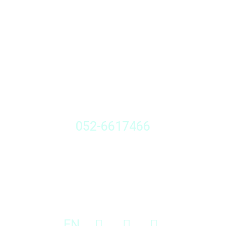
דברו איתי
052-6617466
ראשון עד חמישי 19.00-08.00
עקבו אחרי
EN