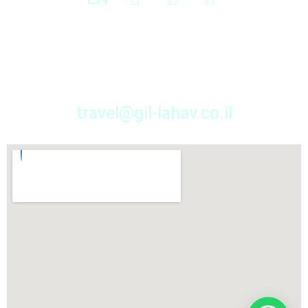
כתבו לי
travel@gil-lahav.co.il