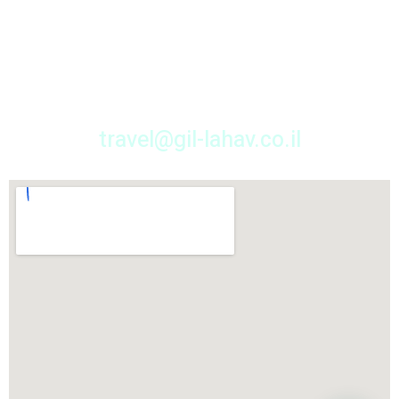
כתבו לי
travel@gil-lahav.co.il