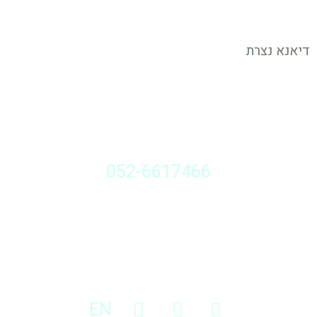
דיאנא נצרת
דברו איתי
052-6617466
ראשון עד חמישי 19.00-08.00
עקבו אחרי
EN